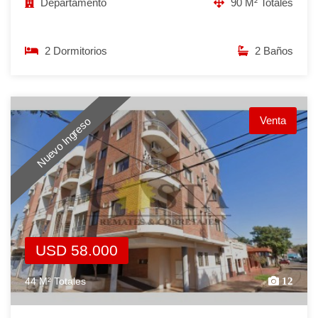
Departamento
90 M² Totales
2 Dormitorios
2 Baños
Venta
Nuevo Ingreso
USD 58.000
44 M² Totales
12