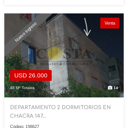
Venta
Nuevo Ingreso
USD 26.000
48 M² Totales
14
DEPARTAMENTO 2 DORMITORIOS EN
CHACRA 147...
Código: 198627