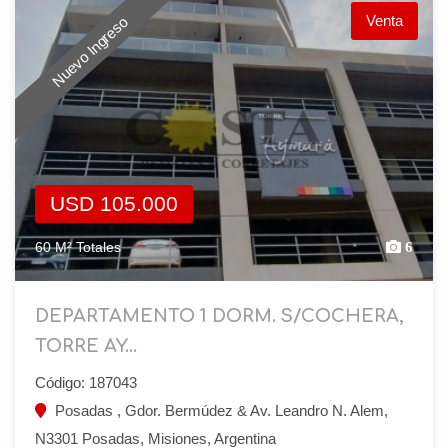
Venta
Nuevo Ingreso
USD 105.000
60 M² Totales
6
DEPARTAMENTO 1 DORM. S/COCHERA,
TORRE AY...
Código: 187043
Posadas , Gdor. Bermúdez & Av. Leandro N. Alem,
N3301 Posadas, Misiones, Argentina